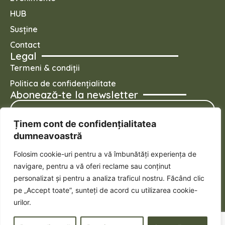
HUB
Susține
Contact
Legal
Termeni & condiții
Politica de confidențialitate
Abonează-te la newsletter
Ținem cont de confidențialitatea
dumneavoastră
Folosim cookie-uri pentru a vă îmbunătăți experiența de
Mă abonez
navigare, pentru a vă oferi reclame sau conținut
Urmărește-ne pe social
personalizat și pentru a analiza traficul nostru. Făcând clic
pe „Accept toate”, sunteți de acord cu utilizarea cookie-
urilor.