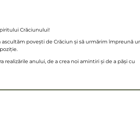
iritului Crăciunului!
să ascultăm povești de Crăciun și să urmărim împreună u
poziție.
realizările anului, de a crea noi amintiri și de a păși cu